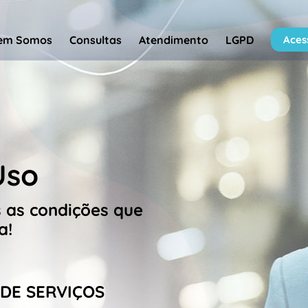
em Somos
Consultas
Atendimento
LGPD
Aces
Uso
s as condições que
a!
DE SERVIÇOS