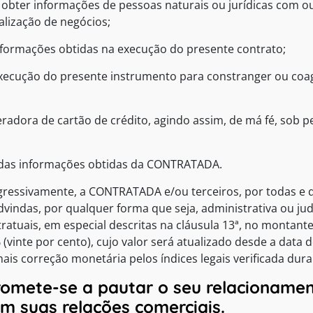
a obter informações de pessoas naturais ou jurídicas com o
alização de negócios;
nformações obtidas na execução do presente contrato;
 execução do presente instrumento para constranger ou coag
radora de cartão de crédito, agindo assim, de má fé, sob p
r das informações obtidas da CONTRATADA.
ressivamente, a CONTRATADA e/ou terceiros, por todas e q
dvindas, por qualquer forma que seja, administrativa ou jud
tratuais, em especial descritas na cláusula 13ª, no montan
(vinte por cento), cujo valor será atualizado desde a dat
s correção monetária pelos índices legais verificada dura
mete-se a pautar o seu relacionamen
em suas relações comerciais.