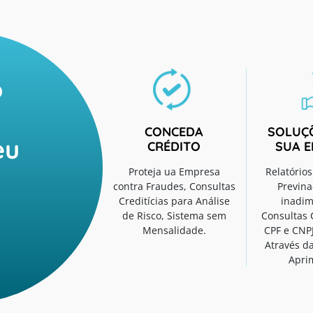
o
CONCEDA
SOLUÇ
eu
CRÉDITO
SUA 
Proteja ua Empresa
Relatório
contra Fraudes, Consultas
Previna
Creditícias para Análise
inadim
de Risco, Sistema sem
Consultas 
Mensalidade.
CPF e CNP
Através da
Apri